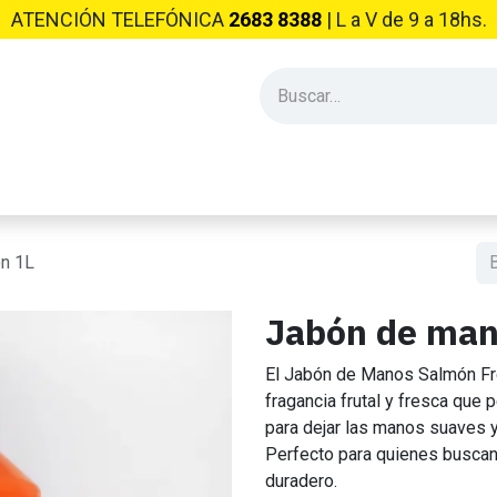
ATENCIÓN TELEFÓNICA
2683 8388
| L​ a V de 9 a 18hs.
PRODUCTOS INDUSTRIALES
EMPRESA
CONSEJOS Y NO
n 1L
Jabón de man
El Jabón de Manos Salmón Fre
fragancia frutal y fresca que
para dejar las manos suaves y
Perfecto para quienes buscan 
duradero.