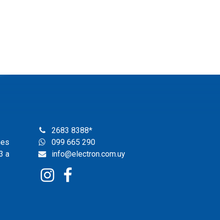
2683 8388
*
nes
099 665 290
3 a
info@electron.com.uy