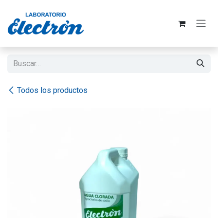
Ir al contenido
Todos los productos