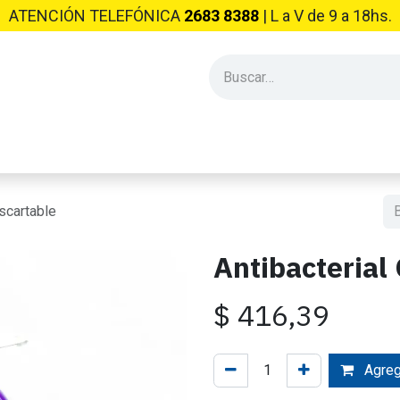
ATENCIÓN TELEFÓNICA
2683 8388
| L​ a V de 9 a 18hs.
PRODUCTOS INDUSTRIALES
EMPRESA
CONSEJOS Y NO
scartable
Antibacterial
$
416,39
Agrega