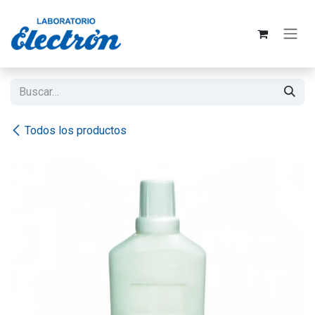
Ir al contenido
Todos los productos