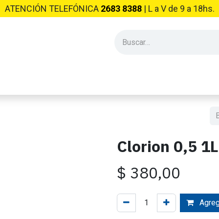
ATENCIÓN TELEFÓNICA
2683 8388
| L​ a V de 9 a 18hs.
PRODUCTOS INDUSTRIALES
EMPRESA
CONSEJOS Y NO
Clorion 0,5 1L
$
380,00
Agrega