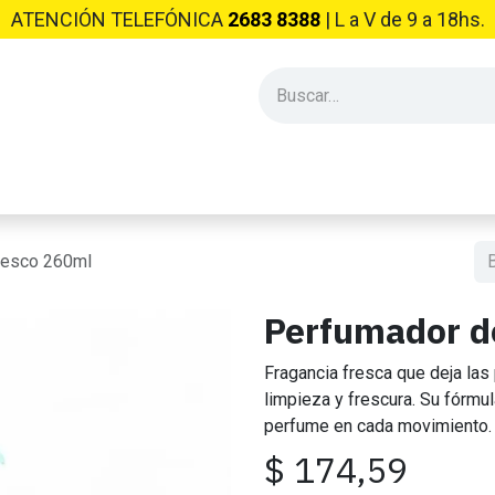
ATENCIÓN TELEFÓNICA
2683 8388
| L​ a V de 9 a 18hs.
PRODUCTOS INDUSTRIALES
EMPRESA
CONSEJOS Y NO
resco 260ml
Perfumador d
Fragancia fresca que deja la
limpieza y frescura. Su fórmul
perfume en cada movimiento.
$
174,59