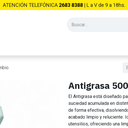
ATENCIÓN TELEFÓNICA
2683 8388
| L​ a V de 9 a 18hs.
PRODUCTOS INDUSTRIALES
EMPRESA
CONSEJOS Y NO
mbio
Antigrasa 50
El Antigrasa está diseñado pa
suciedad acumulada en distint
de forma efectiva, disolviend
acabado limpio y reluciente. I
utensilios, ofreciendo una li