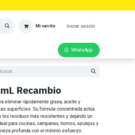
Iniciar sesión
Mi carrito
VEDADES
CONTACTO
W​​hatsApp
0mL Recambio
ra eliminar rápidamente grasa, aceite y
as superficies. Su fórmula concentrada actúa
o los residuos más resistentes y dejando un
deal para cocinas, campanas, hornos, azulejos y
mpieza profunda con el mínimo esfuerzo.