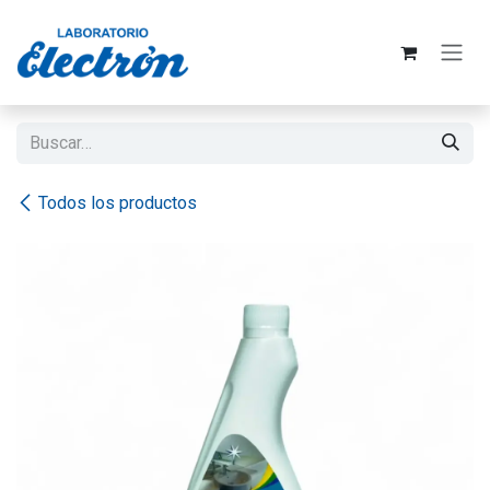
Ir al contenido
Todos los productos