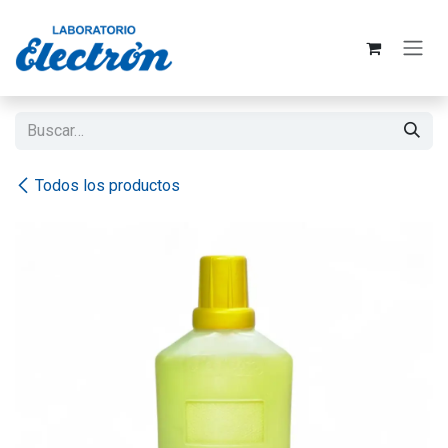
Ir al contenido
Todos los productos