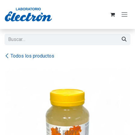
Ir al contenido
Todos los productos