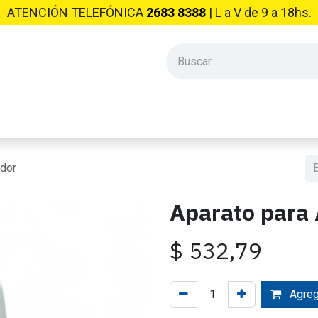
ATENCIÓN TELEFÓNICA
2683 8388
| L​ a V de 9 a 18hs.
PRODUCTOS INDUSTRIALES
EMPRESA
CONSEJOS Y NO
ador
Aparato para
$
532,79
Agrega