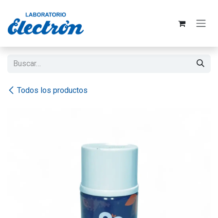
Ir al contenido
Todos los productos