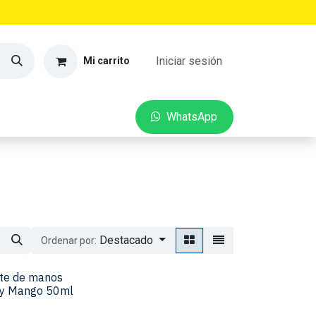
Iniciar sesión
Mi carrito
VEDADES
CONTACTO
W​​hatsApp
Destacado
Ordenar por:
nte de manos
y Mango 50ml