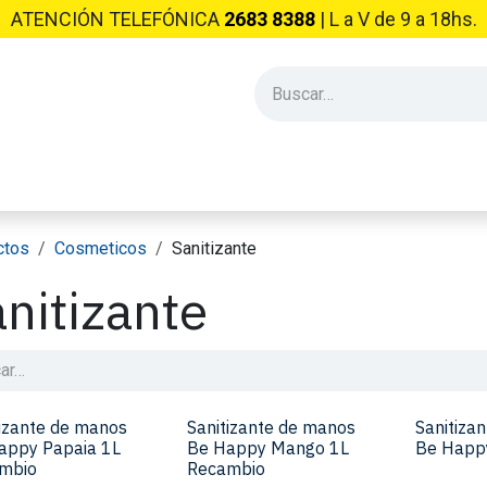
ATENCIÓN TELEFÓNICA
2683 8388
| L​ a V de 9 a 18hs.
PRODUCTOS INDUSTRIALES
EMPRESA
CONSEJOS Y NO
ctos
Cosmeticos
Sanitizante
nitizante
tizante de manos
Sanitizante de manos
Sanitiza
appy Papaia 1L
Be Happy Mango 1L
Be Happ
mbio
Recambio