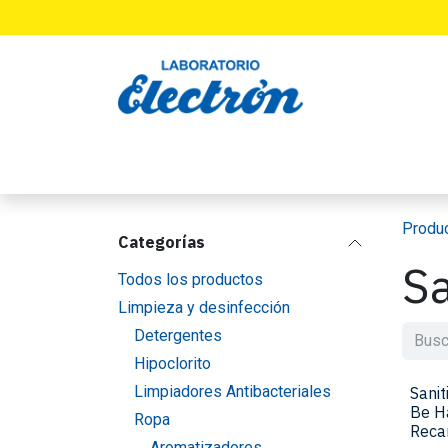
Ir al contenido
INICIO
PRODUCTOS
LABORATORIO
Produ
Categorías
Sa
Todos los productos
Limpieza y desinfección
Detergentes
Hipoclorito
Limpiadores Antibacteriales
Sani
Be H
Ropa
Reca
Aromatizadores