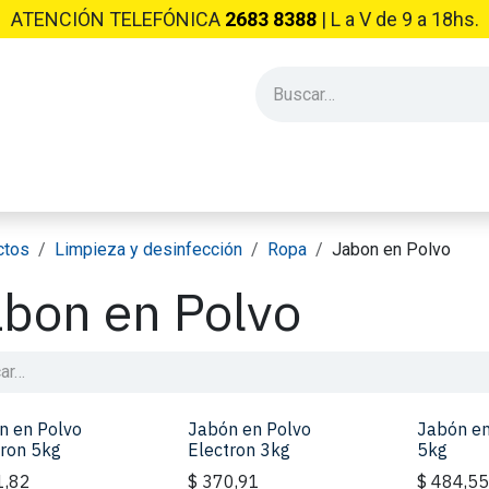
ATENCIÓN TELEFÓNICA
2683 8388
| L​ a V de 9 a 18hs.
PRODUCTOS INDUSTRIALES
EMPRESA
CONSEJOS Y NO
ctos
Limpieza y desinfección
Ropa
Jabon en Polvo
bon en Polvo
n en Polvo
Jabón en Polvo
Jabón en
tron 5kg
Electron 3kg
5kg
1,82
$
370,91
$
484,5