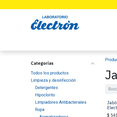
Ir al contenido
INICIO
PRODUCTOS
LABORATORIO
Produ
Categorías
Ja
Todos los productos
Limpieza y desinfección
Detergentes
Hipoclorito
Limpiadores Antibacteriales
Jabó
Elec
Ropa
$
54
Aromatizadores