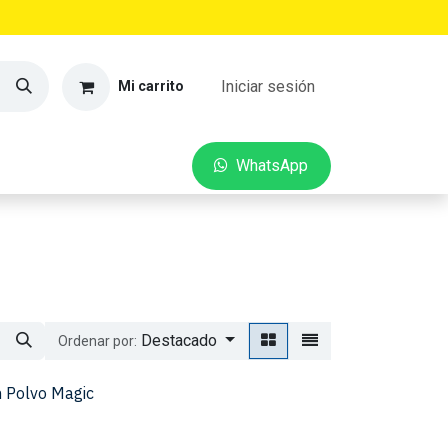
Iniciar sesión
Mi carrito
VEDADES
CONTACTO
W​​hatsApp
Destacado
Ordenar por:
 Polvo Magic
5